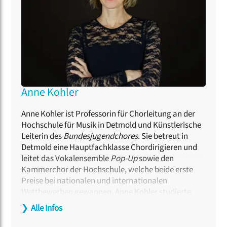
Anne Kohler
Anne Kohler ist Professorin für Chorleitung an der
Hochschule für Musik in Detmold und Künstlerische
Leiterin des
Bundesjugendchores
. Sie betreut in
Detmold eine Hauptfachklasse Chordirigieren und
leitet das Vokalensemble
Pop-Up
sowie den
Kammerchor der Hochschule, welche beide erste
Preise bei nationalen und internationalen
Wettbewerben gewannen. Anne Kohler studierte
Schulmusik, Dirigieren und Gesang und vertiefte die
❯
Alle Infos
Ausbildung in Meisterkursen bei Eric Ericsson,
Frieder Bernius und Tõnu Kaljuste. Im Bereich