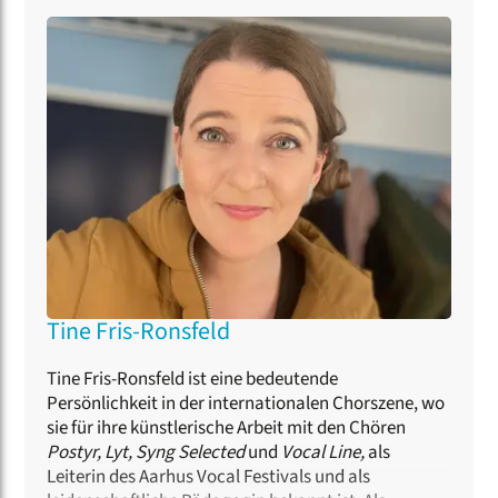
Jazz/Pop-Chor bekam sie wichtige Impulse durch
die Zusammenarbeit mit Oliver Gies, Jens Johansen,
Morten Vinter, Sascha Cohn, Peder Karlsson und
Thierry Lalo. Als Dozentin für Kurse zu den Themen
Dirigieren, Stimmbildung und Jazzchorleitung sowie
als Jurorin ist sie international tätig.
Tine Fris-Ronsfeld
Tine Fris-Ronsfeld ist eine bedeutende
Persönlichkeit in der internationalen Chorszene, wo
sie für ihre künstlerische Arbeit mit den Chören
Postyr, Lyt, Syng Selected
und
Vocal Line,
als
Leiterin des Aarhus Vocal Festivals und als