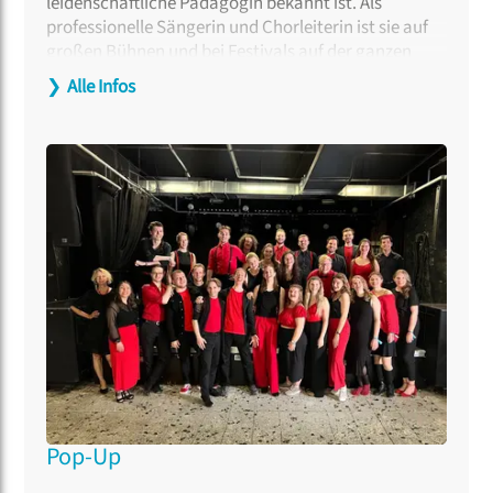
leidenschaftliche Pädagogin bekannt ist. Als
professionelle Sängerin und Chorleiterin ist sie auf
großen Bühnen und bei Festivals auf der ganzen
Welt aufgetreten. Im Herbst 2025 gründete sie den
❯
Alle Infos
Chor
VoA – Voices of Aarhus,
den sie seither
als
Künstlerische Leiterin und Dirigentin prägt. Tine
Fris-Ronsfeld hat mehr als 1.000 Workshops und
Coachings auf allen Niveaus geleitet und zusammen
mit Kristoffer Fynbo Thorning mehrere Bücher über
Eisbrecher und Chor-Aufwärmübungen
veröffentlicht. Ihre Arrangements und
Kompositionen erscheinen bei dänischen und
internationalen Verlagen.
Pop-Up