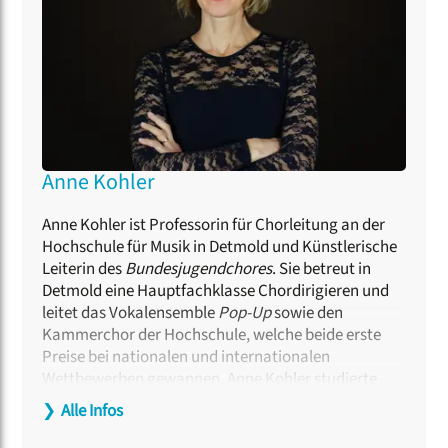
Anne Kohler
Anne Kohler ist Professorin für Chorleitung an der
Hochschule für Musik in Detmold und Künstlerische
Leiterin des
Bundesjugendchores
. Sie betreut in
Detmold eine Hauptfachklasse Chordirigieren und
leitet das Vokalensemble
Pop-Up
sowie den
Kammerchor der Hochschule, welche beide erste
Preise bei nationalen und internationalen
Wettbewerben gewannen. Anne Kohler studierte
Schulmusik, Dirigieren und Gesang und vertiefte die
❯
Alle Infos
Ausbildung in Meisterkursen bei Eric Ericsson,
Frieder Bernius und Tõnu Kaljuste. Im Bereich