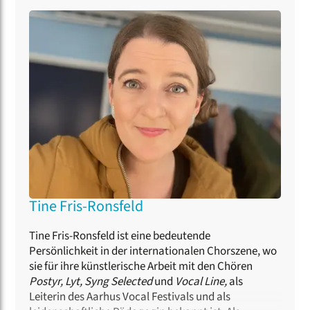
Jazz/Pop-Chor bekam sie wichtige Impulse durch
die Zusammenarbeit mit Oliver Gies, Jens Johansen,
Morten Vinter, Sascha Cohn, Peder Karlsson und
Thierry Lalo. Als Dozentin für Kurse zu den Themen
Dirigieren, Stimmbildung und Jazzchorleitung sowie
als Jurorin ist sie international tätig.
Tine Fris-Ronsfeld
Tine Fris-Ronsfeld ist eine bedeutende
Persönlichkeit in der internationalen Chorszene, wo
sie für ihre künstlerische Arbeit mit den Chören
Postyr, Lyt, Syng Selected
und
Vocal Line,
als
Leiterin des Aarhus Vocal Festivals und als