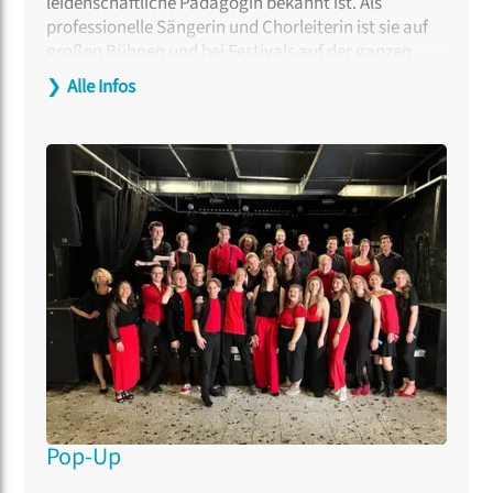
leidenschaftliche Pädagogin bekannt ist. Als
professionelle Sängerin und Chorleiterin ist sie auf
großen Bühnen und bei Festivals auf der ganzen
Welt aufgetreten. Im Herbst 2025 gründete sie den
❯
Alle Infos
Chor
VoA – Voices of Aarhus,
den sie seither
als
Künstlerische Leiterin und Dirigentin prägt. Tine
Fris-Ronsfeld hat mehr als 1.000 Workshops und
Coachings auf allen Niveaus geleitet und zusammen
mit Kristoffer Fynbo Thorning mehrere Bücher über
Eisbrecher und Chor-Aufwärmübungen
veröffentlicht. Ihre Arrangements und
Kompositionen erscheinen bei dänischen und
internationalen Verlagen.
Pop-Up