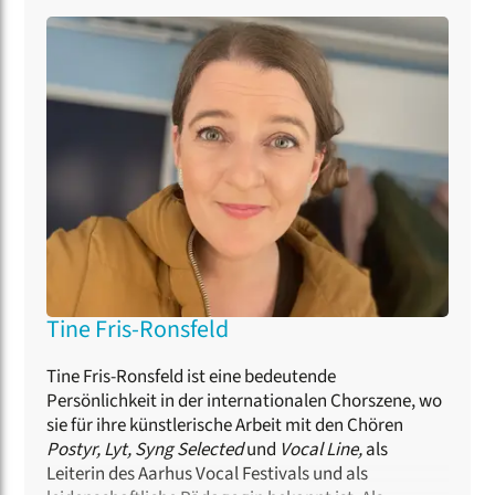
Jazz/Pop-Chor bekam sie wichtige Impulse durch
die Zusammenarbeit mit Oliver Gies, Jens Johansen,
Morten Vinter, Sascha Cohn, Peder Karlsson und
Thierry Lalo. Als Dozentin für Kurse zu den Themen
Dirigieren, Stimmbildung und Jazzchorleitung sowie
als Jurorin ist sie international tätig.
Tine Fris-Ronsfeld
Tine Fris-Ronsfeld ist eine bedeutende
Persönlichkeit in der internationalen Chorszene, wo
sie für ihre künstlerische Arbeit mit den Chören
Postyr, Lyt, Syng Selected
und
Vocal Line,
als
Leiterin des Aarhus Vocal Festivals und als