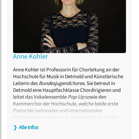
Anne Kohler
Anne Kohler ist Professorin für Chorleitung an der
Hochschule für Musik in Detmold und Künstlerische
Leiterin des
Bundesjugendchores
. Sie betreut in
Detmold eine Hauptfachklasse Chordirigieren und
leitet das Vokalensemble
Pop-Up
sowie den
Kammerchor der Hochschule, welche beide erste
Preise bei nationalen und internationalen
Wettbewerben gewannen. Anne Kohler studierte
Schulmusik, Dirigieren und Gesang und vertiefte die
❯
Alle Infos
Ausbildung in Meisterkursen bei Eric Ericsson,
Frieder Bernius und Tõnu Kaljuste. Im Bereich