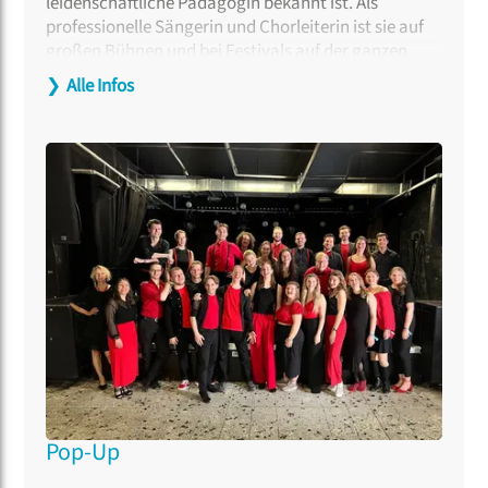
leidenschaftliche Pädagogin bekannt ist. Als
professionelle Sängerin und Chorleiterin ist sie auf
großen Bühnen und bei Festivals auf der ganzen
Welt aufgetreten. Im Herbst 2025 gründete sie den
❯
Alle Infos
Chor
VoA – Voices of Aarhus,
den sie seither
als
Künstlerische Leiterin und Dirigentin prägt. Tine
Fris-Ronsfeld hat mehr als 1.000 Workshops und
Coachings auf allen Niveaus geleitet und zusammen
mit Kristoffer Fynbo Thorning mehrere Bücher über
Eisbrecher und Chor-Aufwärmübungen
veröffentlicht. Ihre Arrangements und
Kompositionen erscheinen bei dänischen und
internationalen Verlagen.
Pop-Up