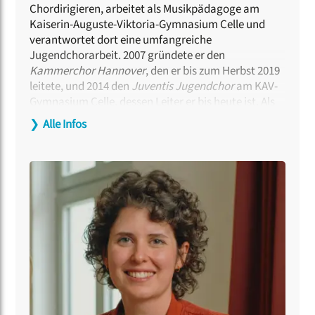
Chordirigieren, arbeitet als Musikpädagoge am
Kaiserin-Auguste-Viktoria-Gymnasium Celle und
verantwortet dort eine umfangreiche
Jugendchorarbeit. 2007 gründete er den
Kammerchor Hannover
, den er bis zum Herbst 2019
leitete, und 2014 den
Juventis Jugendchor
am KAV-
Gymnasium Celle, dessen Leiter er bis heute ist. Als
Kantor an der Celler Stadtkirche St. Marien leitete er
❯
Alle Infos
außerdem von 2017 bis Ende 2025 die Celler
Stadtkantorei. Für die Einspielung zweier Kantaten
mit dem Kammerchor Hannover für die
Gemeinschafts-Produktion „Glaubenslieder” erhielt
Stephan Doormann den Echo Klassik 2010. Als
Künstlerischer Leiter der chor.com trägt er seit 2020
die inhaltliche Verantwortung für diese
Großveranstaltung des Deutschen Chorverbands.
Auch dessen Arbeit rund um die chormusikalische
Erinnerungskultur verantwortet er inhaltlich mit.