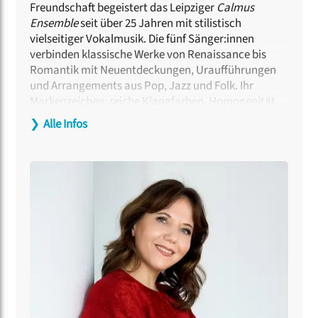
Freundschaft begeistert das Leipziger
Calmus
Ensemble
seit über 25 Jahren mit stilistisch
vielseitiger Vokalmusik. Die fünf Sänger:innen
verbinden klassische Werke von Renaissance bis
Romantik mit Neuentdeckungen, Uraufführungen
und Arrangements aus Pop, Jazz und Folk. Ihr
Markenzeichen: reiche Klangfarben, Homogenität,
Liebe zum Detail und eine textnahe Interpretation
❯
Alle Infos
der Musik. Einen Teil seiner Zeit widmet
Calmus
der
Nachwuchsförderung: Workshops und
Jurytätigkeiten gehören zum Alltag der
Sänger:innen, in Leipzig und unterwegs, so als
Pat:innen des
Rundfunk-Jugendchores Wernigerode
oder bei der Internationalen Masterclass für
Chordirigieren in der Bayerischen Musikakademie
Marktoberdorf. Zu den jüngsten Höhepunkten
zählen Konzerte in der Elbphilharmonie und im
Konserthuset Stockholm sowie das gemeinsame
Musizieren mit Sir John Rutter und Dozieren vor
1.500 Sänger:innen beim Chortag im Mainzer Dom.