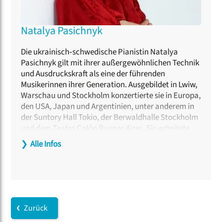
Natalya Pasichnyk
Die ukrainisch‑schwedische Pianistin Natalya
Pasichnyk gilt mit ihrer außergewöhnlichen Technik
und Ausdruckskraft als eine der führenden
Musikerinnen ihrer Generation. Ausgebildet in Lwiw,
Warschau und Stockholm konzertierte sie in Europa,
den USA, Japan und Argentinien, unter anderem in
der Suntory Hall Tokio, der Berwaldhalle Stockholm
und dem Teatro Colón Buenos Aires. Sie arbeitete
mit renommierten Orchestern und Dirigenten wie
❯
Alle Infos
Christopher Hogwood und Jewgenij Swetlanow
zusammen und beherrscht sowohl den modernen
Flügel als auch historische Tasteninstrumente. Ihre
vielfach ausgezeichneten Aufnahmen erhielten
internationale Anerkennung. Sie ist Preisträgerin
zahlreicher Wettbewerbe, Gründerin des Ukrainian
Zurück
Institute in Sweden und Trägerin der Global Music