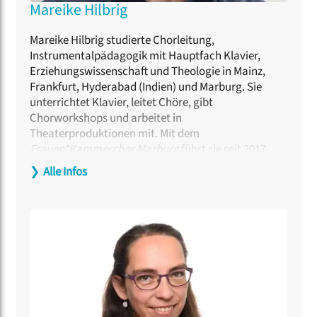
Mareike Hilbrig
Mareike Hilbrig studierte Chorleitung,
Instrumentalpädagogik mit Hauptfach Klavier,
Erziehungswissenschaft und Theologie in Mainz,
Frankfurt, Hyderabad (Indien) und Marburg. Sie
unterrichtet Klavier, leitet Chöre, gibt
Chorworkshops und arbeitet in
Theaterproduktionen mit. Mit dem
Frauen*Kammerchor Marburg
führt sie seit 2017
Musik von Komponistinnen auf. Hierfür wurde dem
❯
Alle Infos
Chor 2021 der Gleichberechtigungspreis der Stadt
Marburg verliehen. Im März 2026 erhielt sie von der
Kurhessischen Landeskirche den Ehrentitel
„Kantorin“. Als Mitglied des erweiterten Vorstands
des Internationalen Arbeitskreises Frau und Musik
koordiniert sie das Forum für vokale Vielfalt. Sie ist
zudem Mitherausgeberin des Chorbuchs „Uplifted
Voices. Chormusik von Komponistinnen für Sopran-
und Altstimmen“, das im März 2026 bei Edition