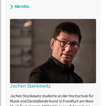
Postchor Berlin
. Im Jahr 2023 gründete sie den
❯
Alle Infos
Frauenchor
Chora
, der ausschließlich Werke von
Komponistinnen singt. Sie ist Teil des Forums für
vokale Vielfalt.
Jochen Stankewitz
Jochen Stankewitz studierte an der Hochschule für
Musik und Darstellende Kunst in Frankfurt am Main