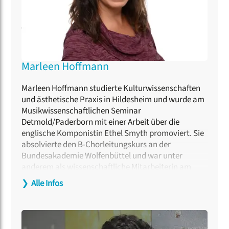
Peters erschienen ist.
Marleen Hoffmann
Marleen Hoffmann studierte Kulturwissenschaften
und ästhetische Praxis in Hildesheim und wurde am
Musikwissenschaftlichen Seminar
Detmold/Paderborn mit einer Arbeit über die
englische Komponistin Ethel Smyth promoviert. Sie
absolvierte den B-Chorleitungskurs an der
Bundesakademie Wolfenbüttel und war unter
anderem als wissenschaftliche Mitarbeiterin am
Archiv Frau und Musik Frankfurt am Main zuständig
❯
Alle Infos
für den Sammlungsschwerpunkt Chormusik. Zudem
war sie Redakteurin von „Chorzeit – das
Vokalmagazin“. Sie schreibt für diverse
Musikmagazine und Zeitungen, darunter „Berliner