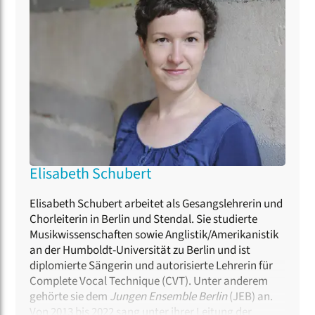
Morgenpost“, „nmz“ und „Das Orchester“, gibt
Seminare an Universitäten und lebt mit ihrer Familie
in Berlin. Als Mitglied des Internationalen
Arbeitskreis Frau und Musik ist sie im Forum für
vokale Vielfalt aktiv.
Elisabeth Schubert
Elisabeth Schubert
arbeitet als Gesangslehrerin und
Chorleiterin in Berlin und Stendal. Sie studierte
Musikwissenschaften sowie Anglistik/Amerikanistik
an der Humboldt-Universität zu Berlin und ist
diplomierte Sängerin und autorisierte Lehrerin für
Complete Vocal Technique (CVT). Unter anderem
gehörte sie dem
Jungen Ensemble Berlin
(JEB) an.
Von 2013 bis 2022 sang unter ihrer Leitung der