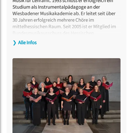
Musik für Lehramt. 1993 schloss er erfolgreich ein
Studium als Instrumentalpädagoge an der
Wiesbadener Musikakademie ab. Er leitet seit über
30 Jahren erfolgreich mehrere Chöre im
mittelhessischen Raum. Seit 2005 ist er Mitglied im
Bundesmusikausschuss des Hessischen
Sängerbundes, dessen Vorsitzender er 2019 wurde.
❯
Alle Infos
Seit 2011 ist er Dozent an der Hessischen Fachschule
für Chorleitung, die er seit 2021 auch leitet. Viel
beachtete Veröffentlichungen im Bereich
gleichstimmige Chormusik bei Edition Peters, die
unter anderem eine Auszeichnung mit dem
Deutschen Musikeditionspreis 2017 bedeuteten,
sowie im Bereich dreistimmige Chormusik mit einer
Männerstimme (auch im Bosse-Verlag) runden sein
Profil ab.